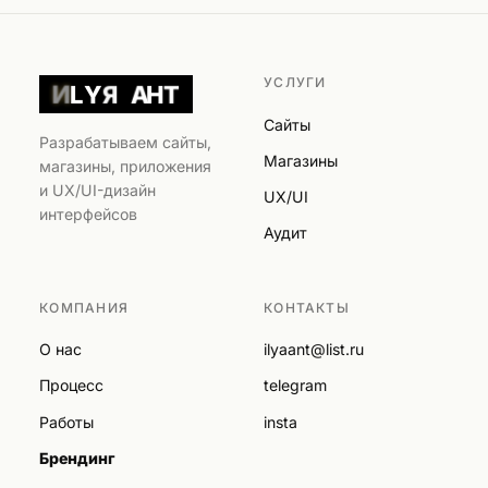
УСЛУГИ
И
L
Y
A
Н
T
Я
Сайты
Разрабатываем сайты,
Магазины
магазины, приложения
и UX/UI-дизайн
UX/UI
интерфейсов
Аудит
КОМПАНИЯ
КОНТАКТЫ
О нас
ilyaant@list.ru
Процесс
telegram
Работы
insta
Брендинг