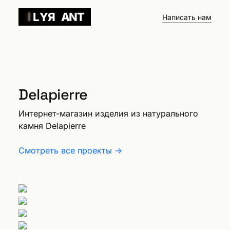
I
L
Y
Я
A
T
N
Написать нам
Delapierre
Интернет-магазин изделия из натурального
камня Delapierre
Смотреть все проекты →