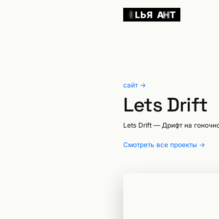
Y
Л
Т
Н
Я
А
I
сайт →
Lets Drift
Lets Drift — Дрифт на гоноч
Смотреть все проекты →