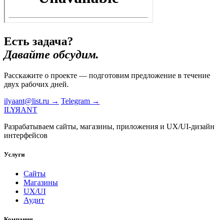
Есть задача?
Давайте обсудим.
Расскажите о проекте — подготовим предложение в течение
двух рабочих дней.
ilyaant@list.ru →
Telegram →
I
L
Y
Я
A
N
Т
Разрабатываем сайты, магазины, приложения и UX/UI-дизайн
интерфейсов
Услуги
Сайты
Магазины
UX/UI
Аудит
Компания