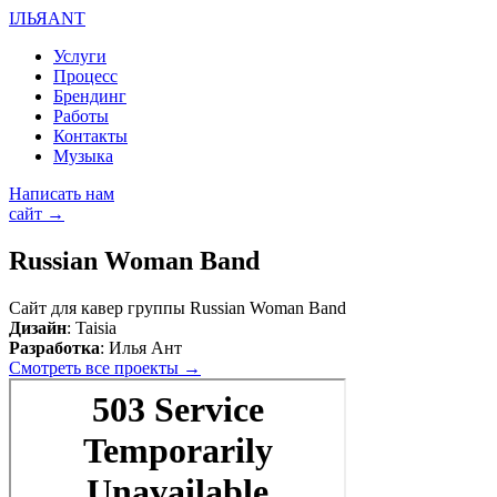
I
Л
Ь
Я
А
N
Т
Услуги
Процесс
Брендинг
Работы
Контакты
Музыка
Написать нам
сайт →
Russian Woman Band
Сайт для кавер группы Russian Woman Band
Дизайн
: Taisiа
Разработка
: Илья Ант
Смотреть все проекты →