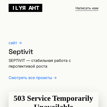
I
L
Y
Я
А
Н
T
Написать нам
сайт →
Septivit
SEPTIVIT — cтабильная работа с
перспективой роста
Смотреть все проекты →